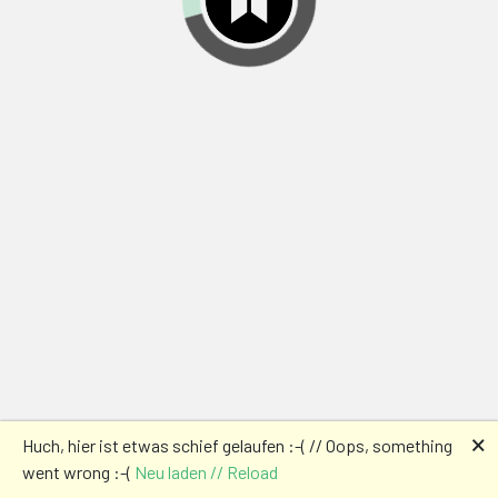
🗙
Huch, hier ist etwas schief gelaufen :-( // Oops, something
went wrong :-(
Neu laden // Reload