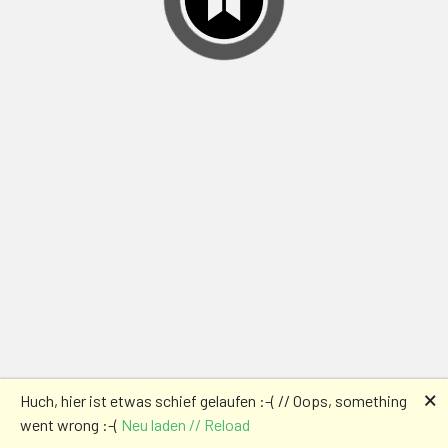
🗙
Huch, hier ist etwas schief gelaufen :-( // Oops, something
went wrong :-(
Neu laden // Reload