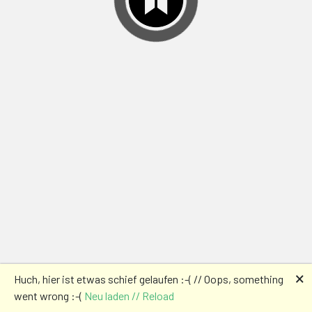
🗙
Huch, hier ist etwas schief gelaufen :-( // Oops, something
went wrong :-(
Neu laden // Reload