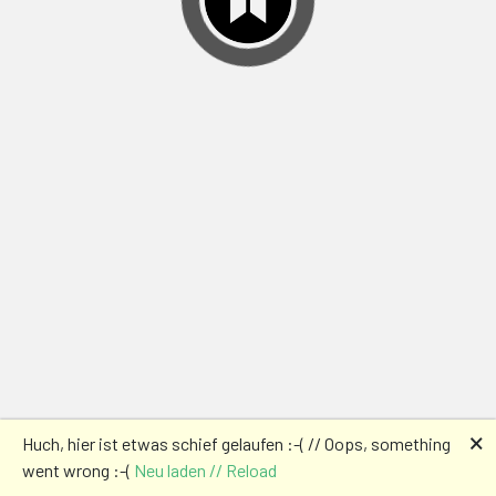
🗙
Huch, hier ist etwas schief gelaufen :-( // Oops, something
went wrong :-(
Neu laden // Reload