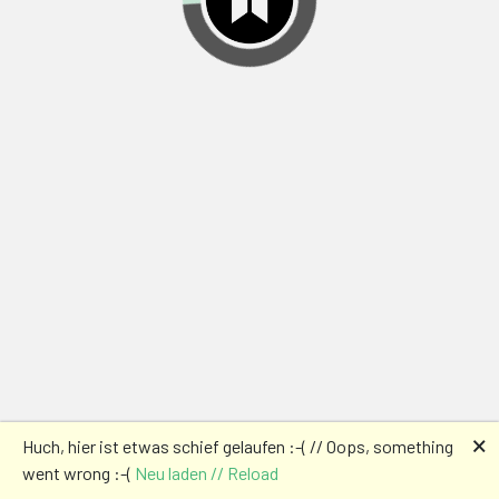
🗙
Huch, hier ist etwas schief gelaufen :-( // Oops, something
went wrong :-(
Neu laden // Reload