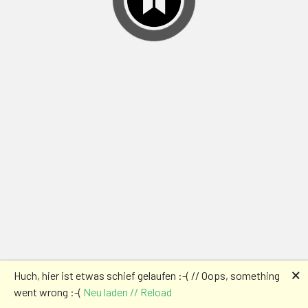
🗙
Huch, hier ist etwas schief gelaufen :-( // Oops, something
went wrong :-(
Neu laden // Reload