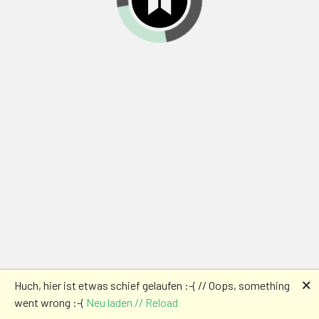
🗙
Huch, hier ist etwas schief gelaufen :-( // Oops, something
went wrong :-(
Neu laden // Reload