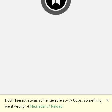
🗙
Huch, hier ist etwas schief gelaufen :-( // Oops, something
went wrong :-(
Neu laden // Reload