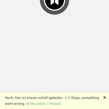
🗙
Huch, hier ist etwas schief gelaufen :-( // Oops, something
went wrong :-(
Neu laden // Reload