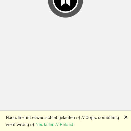
🗙
Huch, hier ist etwas schief gelaufen :-( // Oops, something
went wrong :-(
Neu laden // Reload