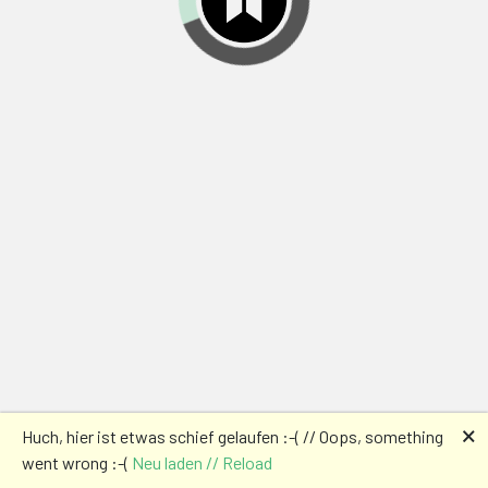
🗙
Huch, hier ist etwas schief gelaufen :-( // Oops, something
went wrong :-(
Neu laden // Reload