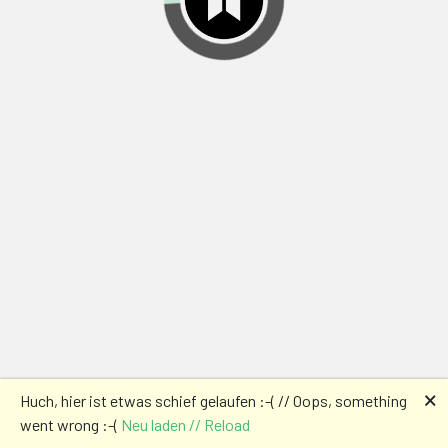
🗙
Huch, hier ist etwas schief gelaufen :-( // Oops, something
went wrong :-(
Neu laden // Reload