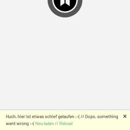
🗙
Huch, hier ist etwas schief gelaufen :-( // Oops, something
went wrong :-(
Neu laden // Reload