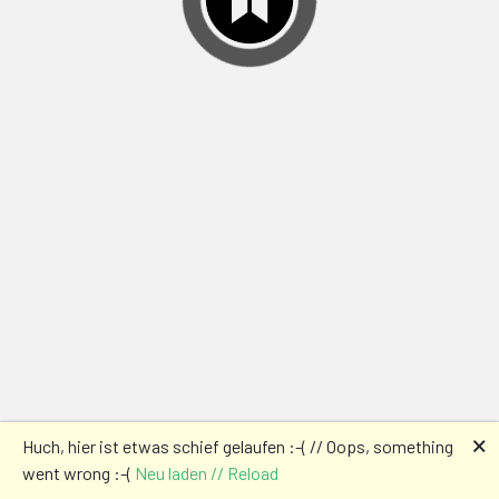
🗙
Huch, hier ist etwas schief gelaufen :-( // Oops, something
went wrong :-(
Neu laden // Reload