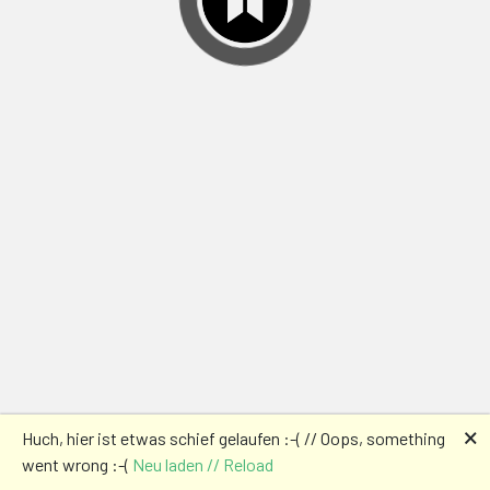
🗙
Huch, hier ist etwas schief gelaufen :-( // Oops, something
went wrong :-(
Neu laden // Reload