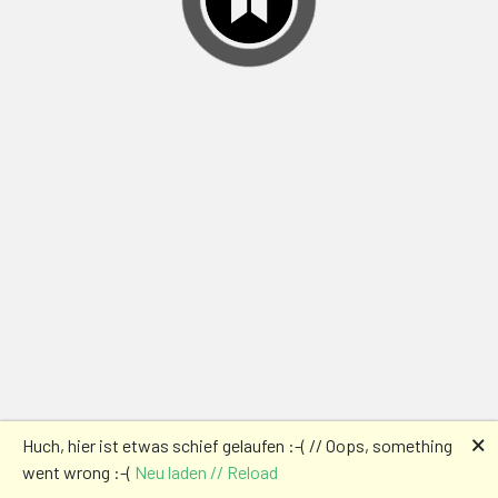
🗙
Huch, hier ist etwas schief gelaufen :-( // Oops, something
went wrong :-(
Neu laden // Reload