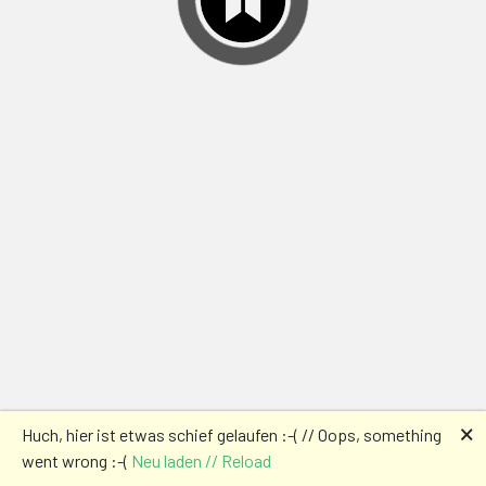
🗙
Huch, hier ist etwas schief gelaufen :-( // Oops, something
went wrong :-(
Neu laden // Reload