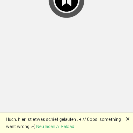
🗙
Huch, hier ist etwas schief gelaufen :-( // Oops, something
went wrong :-(
Neu laden // Reload