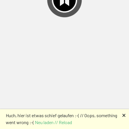
🗙
Huch, hier ist etwas schief gelaufen :-( // Oops, something
went wrong :-(
Neu laden // Reload