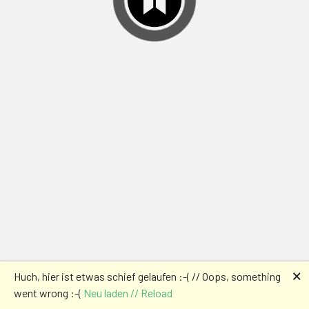
🗙
Huch, hier ist etwas schief gelaufen :-( // Oops, something
went wrong :-(
Neu laden // Reload