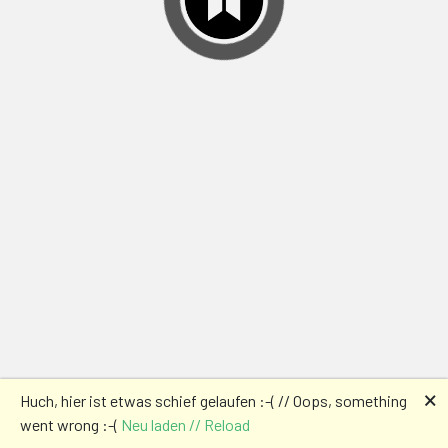
🗙
Huch, hier ist etwas schief gelaufen :-( // Oops, something
went wrong :-(
Neu laden // Reload