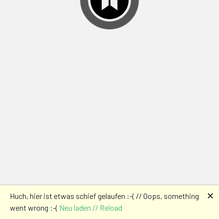
🗙
Huch, hier ist etwas schief gelaufen :-( // Oops, something
went wrong :-(
Neu laden // Reload