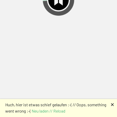
🗙
Huch, hier ist etwas schief gelaufen :-( // Oops, something
went wrong :-(
Neu laden // Reload