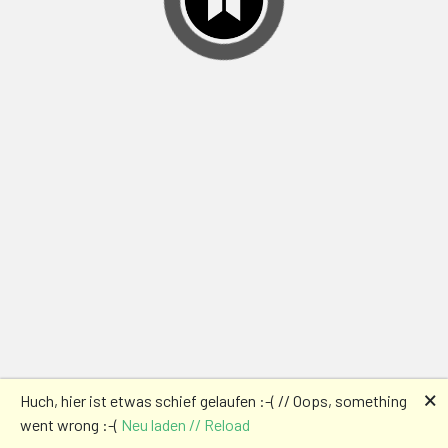
🗙
Huch, hier ist etwas schief gelaufen :-( // Oops, something
went wrong :-(
Neu laden // Reload