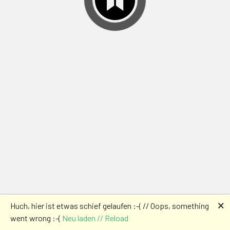
🗙
Huch, hier ist etwas schief gelaufen :-( // Oops, something
went wrong :-(
Neu laden // Reload