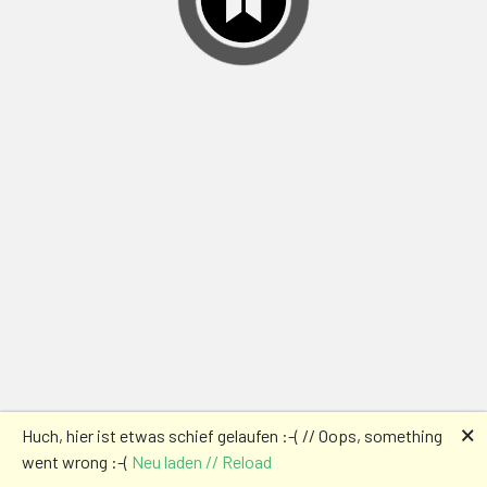
🗙
Huch, hier ist etwas schief gelaufen :-( // Oops, something
went wrong :-(
Neu laden // Reload