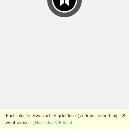
🗙
Huch, hier ist etwas schief gelaufen :-( // Oops, something
went wrong :-(
Neu laden // Reload