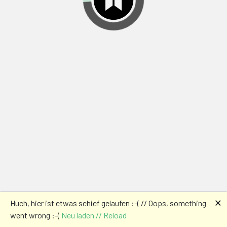
🗙
Huch, hier ist etwas schief gelaufen :-( // Oops, something
went wrong :-(
Neu laden // Reload