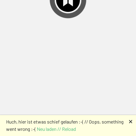
🗙
Huch, hier ist etwas schief gelaufen :-( // Oops, something
went wrong :-(
Neu laden // Reload