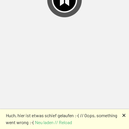
🗙
Huch, hier ist etwas schief gelaufen :-( // Oops, something
went wrong :-(
Neu laden // Reload