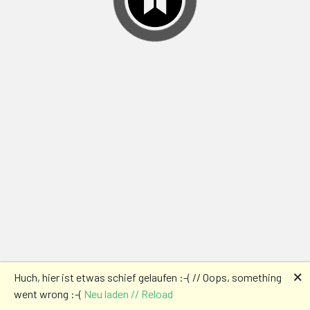
🗙
Huch, hier ist etwas schief gelaufen :-( // Oops, something
went wrong :-(
Neu laden // Reload