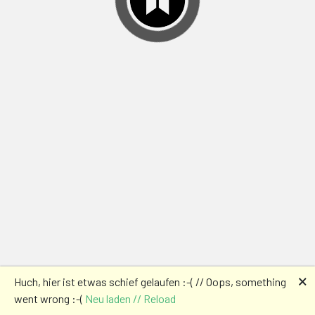
🗙
Huch, hier ist etwas schief gelaufen :-( // Oops, something
went wrong :-(
Neu laden // Reload