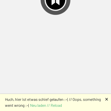
🗙
Huch, hier ist etwas schief gelaufen :-( // Oops, something
went wrong :-(
Neu laden // Reload