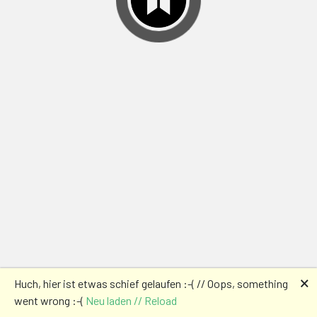
🗙
Huch, hier ist etwas schief gelaufen :-( // Oops, something
went wrong :-(
Neu laden // Reload