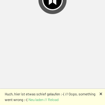
🗙
Huch, hier ist etwas schief gelaufen :-( // Oops, something
went wrong :-(
Neu laden // Reload