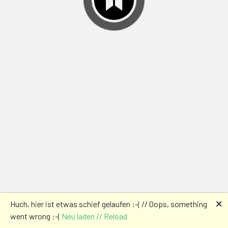
🗙
Huch, hier ist etwas schief gelaufen :-( // Oops, something
went wrong :-(
Neu laden // Reload