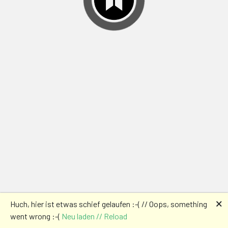
🗙
Huch, hier ist etwas schief gelaufen :-( // Oops, something
went wrong :-(
Neu laden // Reload