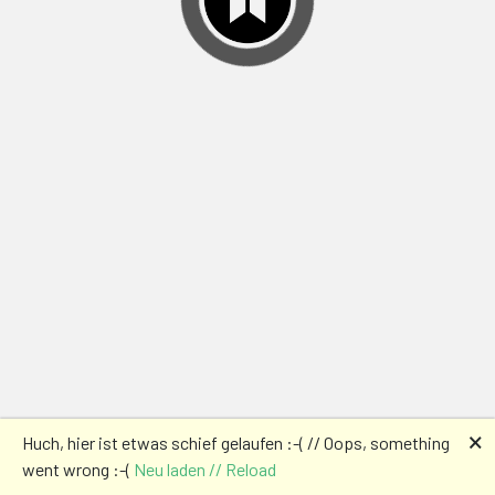
🗙
Huch, hier ist etwas schief gelaufen :-( // Oops, something
went wrong :-(
Neu laden // Reload