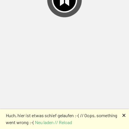
🗙
Huch, hier ist etwas schief gelaufen :-( // Oops, something
went wrong :-(
Neu laden // Reload