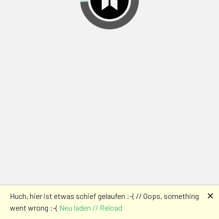
🗙
Huch, hier ist etwas schief gelaufen :-( // Oops, something
went wrong :-(
Neu laden // Reload