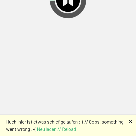
🗙
Huch, hier ist etwas schief gelaufen :-( // Oops, something
went wrong :-(
Neu laden // Reload