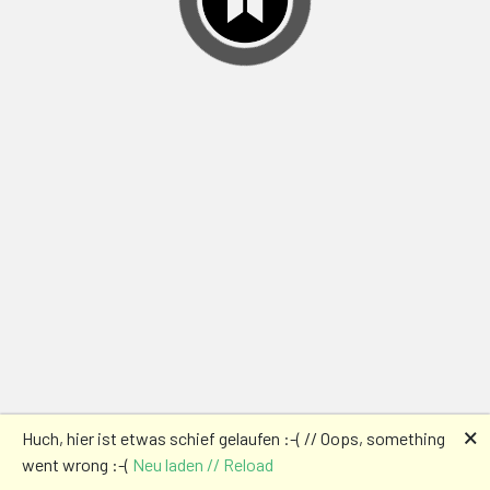
🗙
Huch, hier ist etwas schief gelaufen :-( // Oops, something
went wrong :-(
Neu laden // Reload