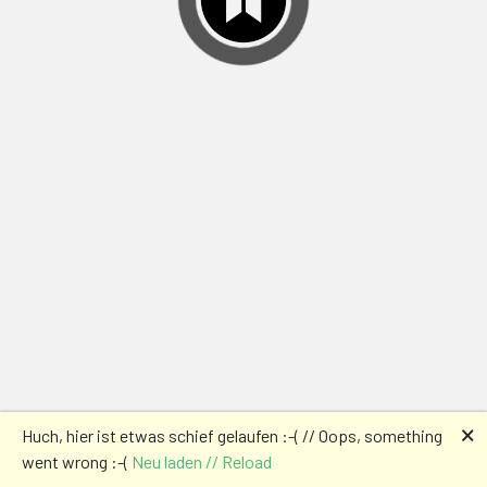
🗙
Huch, hier ist etwas schief gelaufen :-( // Oops, something
went wrong :-(
Neu laden // Reload