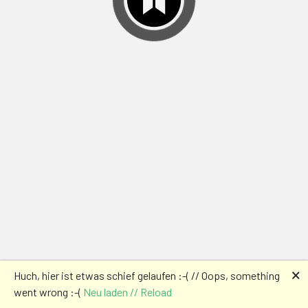
🗙
Huch, hier ist etwas schief gelaufen :-( // Oops, something
went wrong :-(
Neu laden // Reload