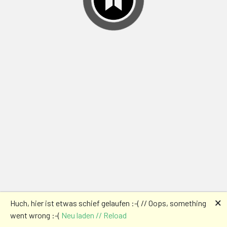
🗙
Huch, hier ist etwas schief gelaufen :-( // Oops, something
went wrong :-(
Neu laden // Reload