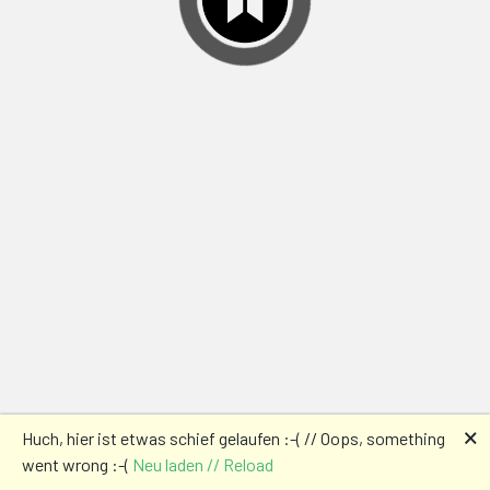
🗙
Huch, hier ist etwas schief gelaufen :-( // Oops, something
went wrong :-(
Neu laden // Reload