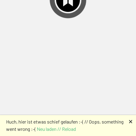
🗙
Huch, hier ist etwas schief gelaufen :-( // Oops, something
went wrong :-(
Neu laden // Reload