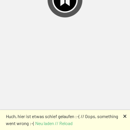
🗙
Huch, hier ist etwas schief gelaufen :-( // Oops, something
went wrong :-(
Neu laden // Reload