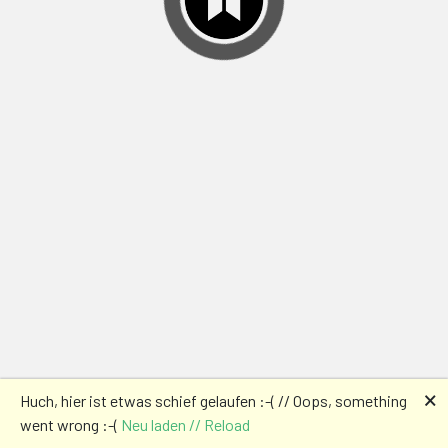
🗙
Huch, hier ist etwas schief gelaufen :-( // Oops, something
went wrong :-(
Neu laden // Reload