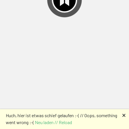
🗙
Huch, hier ist etwas schief gelaufen :-( // Oops, something
went wrong :-(
Neu laden // Reload